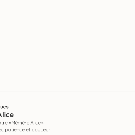
ques
lice
re « Mémère Alice ».
ec patience et douceur.