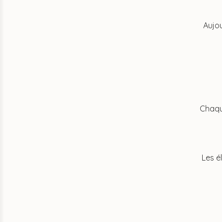
Aujou
Chaque
Les é