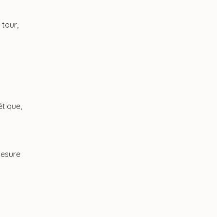
 tour,
étique,
mesure